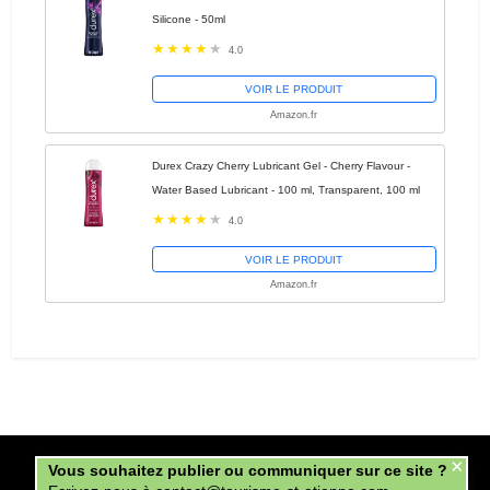
Silicone - 50ml
4.0
VOIR LE PRODUIT
Amazon.fr
Durex Crazy Cherry Lubricant Gel - Cherry Flavour -
Water Based Lubricant - 100 ml, Transparent, 100 ml
4.0
VOIR LE PRODUIT
Amazon.fr
×
Copyright tourisme-st-etienne.com © 2026.
Vous souhaitez publier ou communiquer sur ce site ?