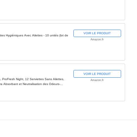
VOIR LE PRODUIT
es Hygiéniques Avec Ailettes - 10 unités (lot de
Amazon.fr
VOIR LE PRODUIT
 ProFresh Night, 12 Serviettes Sans Ailettes,
Amazon.fr
a Absorbant et Neutralisation des Odeurs-...