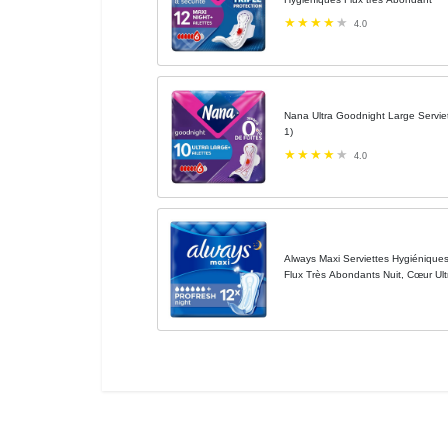
4.0
Nana Ultra Goodnight Large Serviett
1)
4.0
Always Maxi Serviettes Hygiéniques,
Flux Très Abondants Nuit, Cœur Ultr