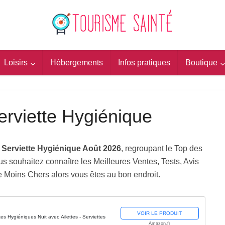
Loisirs
Hébergements
Infos pratiques
Boutique
erviette Hygiénique
s Serviette Hygiénique Août 2026
, regroupant le Top des
s souhaitez connaître les Meilleures Ventes, Tests, Avis
ue Moins Chers alors vous êtes au bon endroit.
VOIR LE PRODUIT
s Hygiéniques Nuit avec Ailettes - Serviettes
Amazon.fr