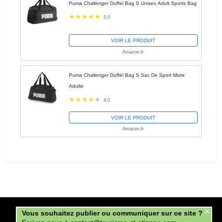
Puma Challenger Duffel Bag S Unisex Adult Sports Bag
5.0
VOIR LE PRODUIT
Amazon.fr
Puma Challenger Duffel Bag S Sac De Sport Mixte
Adulte
4.0
VOIR LE PRODUIT
Amazon.fr
×
Copyright tourisme-st-etienne.com © 2026.
Vous souhaitez publier ou communiquer sur ce site ?