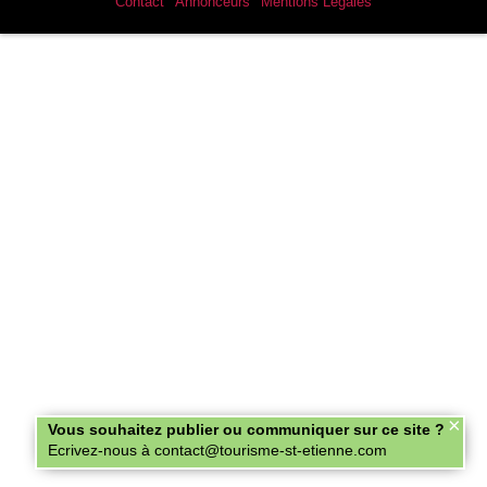
Contact
Annonceurs
Mentions Légales
×
Vous souhaitez publier ou communiquer sur ce site ?
Ecrivez-nous à contact@tourisme-st-etienne.com