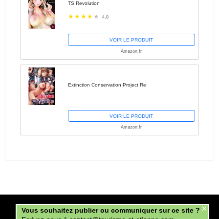
TS Revolution
4.0
VOIR LE PRODUIT
Amazon.fr
Extinction Conservation Project Re
VOIR LE PRODUIT
Amazon.fr
×
Copyright tourisme-st-etienne.com © 2026.
Vous souhaitez publier ou communiquer sur ce site ?